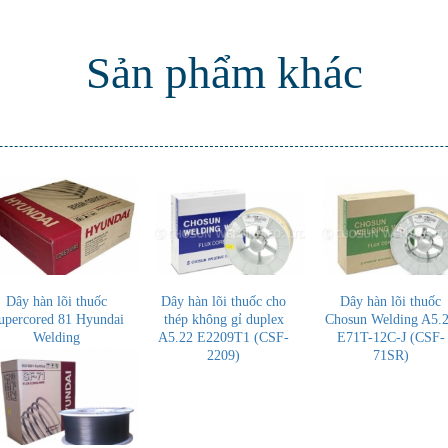
Sản phẩm khác
Dây hàn lõi thuốc
Dây hàn lõi thuốc cho
Dây hàn lõi thuốc
upercored 81 Hyundai
thép không gỉ duplex
Chosun Welding A5.
Welding
A5.22 E2209T1 (CSF-
E71T-12C-J (CSF-
2209)
71SR)