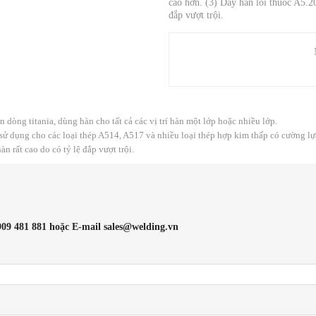
cao hơn. (3) Dây hàn lõi thuốc A5.2
đắp vượt trội.
dòng titania, dùng hàn cho tất cả các vị trí hàn một lớp hoặc nhiều lớp.
 dụng cho các loại thép A514, A517 và nhiều loại thép hợp kim thấp có cường lự
 rất cao do có tỷ lệ đắp vượt trội.
909 481 881 hoặc E-mail sales@welding.vn