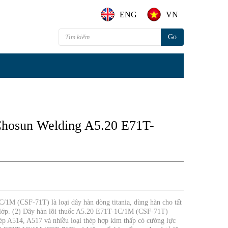
ENG
VN
 Chosun Welding A5.20 E71T-
/1M (CSF-71T) là loại dây hàn dòng titania, dùng hàn cho tất
ều lớp. (2) Dây hàn lõi thuốc A5.20 E71T-1C/1M (CSF-71T)
ép A514, A517 và nhiều loại thép hợp kim thấp có cường lực