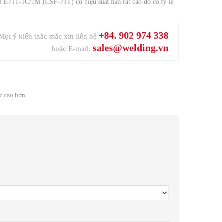
0 E71T-1C/1M (CSF-71T) có hiệu suất hàn rất cao do có tỷ lệ
+84. 902 974 338
Mọi ý kiến thắc mắc xin liên hệ
sales@welding.vn
hoặc E-mail:
c cao hơn.