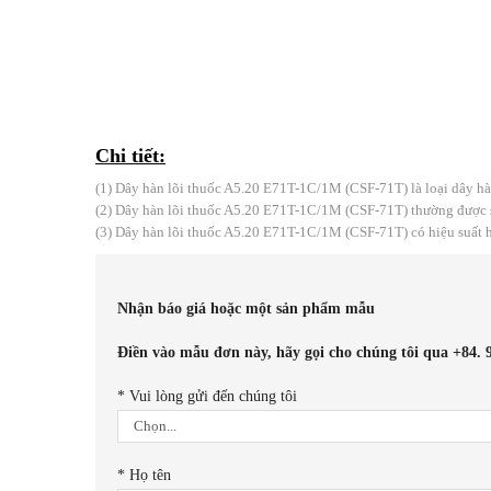
Chi tiết:
(1) Dây hàn lõi thuốc A5.20 E71T-1C/1M (CSF-71T) là loại dây hàn 
(2) Dây hàn lõi thuốc A5.20 E71T-1C/1M (CSF-71T) thường được sử
(3) Dây hàn lõi thuốc A5.20 E71T-1C/1M (CSF-71T) có hiệu suất hàn
Nhận báo giá hoặc một sản phẩm mẫu
Điền vào mẫu đơn này, hãy gọi cho chúng tôi qua +84. 
*
Vui lòng gửi đến chúng tôi
*
Họ tên