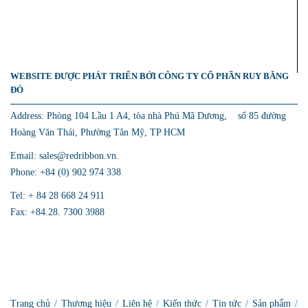
WEBSITE ĐƯỢC PHÁT TRIỂN BỞI CÔNG TY CỔ PHẦN RUY BĂNG
ĐỎ
Address: Phòng 104 Lầu 1 A4, tòa nhà Phú Mã Dương, số 85 đường
Hoàng Văn Thái, Phường Tân Mỹ, TP HCM
Email: sales@redribbon.vn.
Phone: +84 (0) 902 974 338
Tel: + 84 28 668 24 911
Fax: +84.28. 7300 3988
Trang chủ
/
Thương hiệu
/
Liên hệ
/
Kiến thức
/
Tin tức
/
Sản phẩm
/