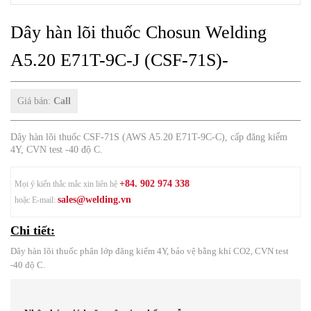
Dây hàn lõi thuốc Chosun Welding
A5.20 E71T-9C-J (CSF-71S)-
Giá bán:
Call
Dây hàn lõi thuốc CSF-71S (AWS A5.20 E71T-9C-C), cấp đăng kiểm
4Y, CVN test -40 độ C.
+84. 902 974 338
Mọi ý kiến thắc mắc xin liên hệ
sales@welding.vn
hoặc E-mail:
Chi tiết:
Dây hàn lõi thuốc phân lớp đăng kiểm 4Y, bảo vệ bằng khí CO2, CVN test
-40 độ C.