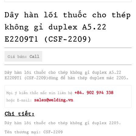
Dây hàn lõi thuốc cho thép
không gỉ duplex A5.22
E2209T1 (CSF-2209)
Giá bán:
Call
Dây hàn lõi thuốc cho thép không gỉ duplex A5.22
E2209T1 (CSF-2209)dùng để hàn thép duplex mác 2205.
+84. 902 974 338
Mọi ý kiến thắc mắc xin liên hệ
sales@welding.vn
hoặc E-mail:
Chi tiết:
Dây hàn lõi thuốc cho thép không gỉ duplex 2205.
Tên thương mại: CSF-2209