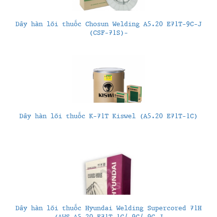
Dây hàn lõi thuốc Chosun Welding A5.20 E71T-9C-J
(CSF-71S)-
Dây hàn lõi thuốc K-71T Kiswel (A5.20 E71T-1C)
Dây hàn lõi thuốc Hyundai Welding Supercored 71H
(AWS A5.20 E71T-1C/-9C/-9C-J