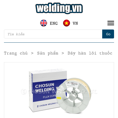
ENG
VN
Trang chủ
>
Sản phẩm
>
Dây hàn lõi thuốc