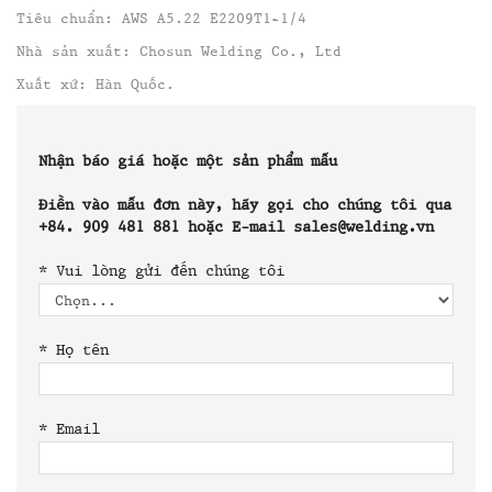
Tiêu chuẩn: AWS A5.22 E2209T1-1/4
Nhà sản xuất: Chosun Welding Co., Ltd
Xuất xứ: Hàn Quốc.
Nhận báo giá hoặc một sản phẩm mẫu
Điền vào mẫu đơn này, hãy gọi cho chúng tôi qua
+84. 909 481 881 hoặc E-mail sales@welding.vn
*
Vui lòng gửi đến chúng tôi
*
Họ tên
*
Email