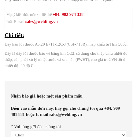
+84. 902 974 338
Mọi ý kiến thắc mắc xin liên hệ
sales@welding.vn
hoặc E-mail:
Chi tiết:
Dây hàn lõi thuốc A5.20 E71T-12C-J (CSF-71SR) nhập khẩu từ Hàn Quốc.
Dây là dây lõi thuốc bảo vệ bằng khí CO2, sử dụng cho thép chịu nhiệt độ
thấp, cần phải xử lý nhiệt trước và sau hàn (PWHT), cho giá trị CVN tốt ở
nhiệt độ -40 độ C.
Nhận báo giá hoặc một sản phẩm mẫu
Điền vào mẫu đơn này, hãy gọi cho chúng tôi qua +84. 909
481 881 hoặc E-mail sales@welding.vn
*
Vui lòng gửi đến chúng tôi