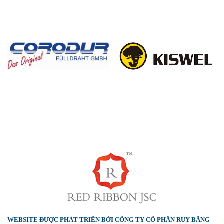
WEBSITE ĐƯỢC PHÁT TRIỂN BỞI CÔNG TY CỔ PHẦN RUY BĂNG