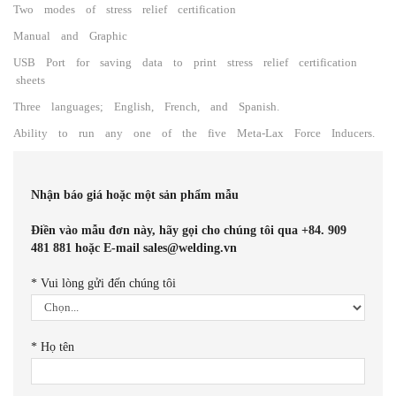
Two modes of stress relief certification
Manual and Graphic
USB Port for saving data to print stress relief certification
sheets
Three languages; English, French, and Spanish.
Ability to run any one of the five Meta-Lax Force Inducers.
Nhận báo giá hoặc một sản phẩm mẫu
Điền vào mẫu đơn này, hãy gọi cho chúng tôi qua +84. 909
481 881 hoặc E-mail sales@welding.vn
*
Vui lòng gửi đến chúng tôi
*
Họ tên