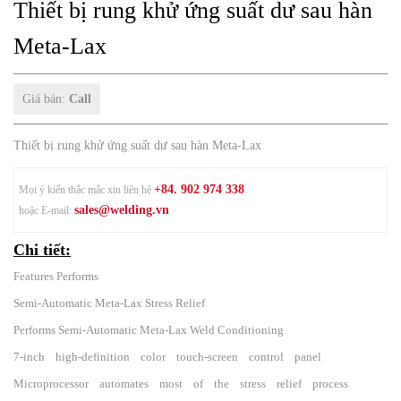
Thiết bị rung khử ứng suất dư sau hàn
Meta-Lax
Giá bán:
Call
Thiết bị rung khử ứng suất dư sau hàn Meta-Lax
+84. 902 974 338
Mọi ý kiến thắc mắc xin liên hệ
sales@welding.vn
hoặc E-mail:
Chi tiết:
Features Performs
Semi-Automatic Meta-Lax Stress Relief
Performs Semi-Automatic Meta-Lax Weld Conditioning
7-inch high-definition color touch-screen control panel
Microprocessor automates most of the stress relief process