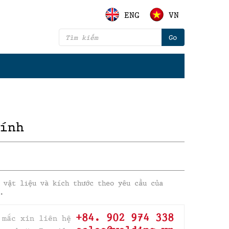
ENG
VN
ính
 vật liệu và kích thước theo yêu cầu của
.
+84. 902 974 338
 mắc xin liên hệ