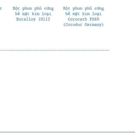
t
Bột phun phủ cứng
Bột phun phủ cứng
bề mặt kim loại
bề mặt kim loại
Eutalloy 10112
Corocarb FS60
(Corodur Germany)