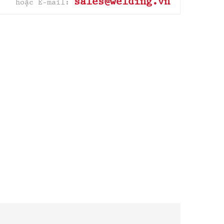
sales@welding.vn
hoặc E-mail: