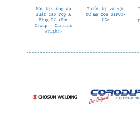
Nút bịt ống áp
Thiết bị và vật
suất cao Pop A
tư mạ xoa SIFCO-
Plug P2 (Est
USA
Group - Curtiss
Wright)