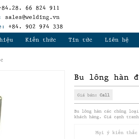
84.28. 66 824 911
:
sales@welding.vn
e:
+84. 902 974 338
hiệu
Kiến thức
Tin tức
Liên hệ
ác
Bu lông hàn đ
Giá bán:
Call
Bu lông hàn các chủng loại
khách hàng. Giá cạnh tranh
Mọi ý kiến thắc