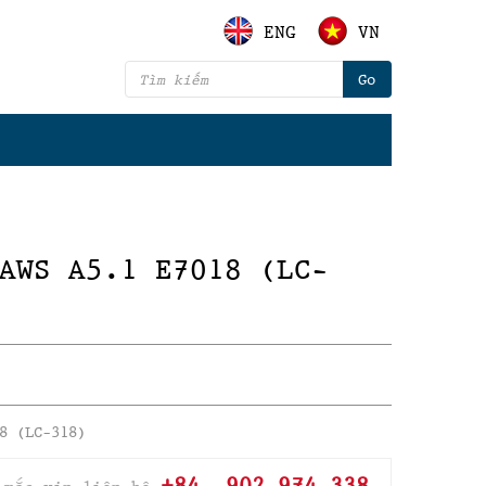
ENG
VN
AWS A5.1 E7018 (LC-
8 (LC-318)
+84. 902 974 338