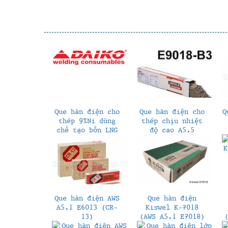
Que hàn điện cho
Que hàn điện cho
Q
thép 9%Ni dùng
thép chịu nhiệt
chế tạo bồn LNG
độ cao A5.5
(A5.11 ENiCrMo-6
E9018-B3
/ DAIKO 116MO)
Que hàn điện AWS
Que hàn điện
A5.1 E6013 (CR-
Kiswel K-7018
13)
(AWS A5.1 E7018)