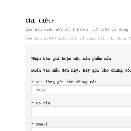
Chi tiết:
Que hàn điện AWS A5.1 E7018 (LC-318) là dòng 
Que hàn E7018 (LC-318) sử dụng tốt với dòng đ
Nhận báo giá hoặc một sản phẩm mẫu
Điền vào mẫu đơn này, hãy gọi cho chúng tô
*
Vui lòng gửi đến chúng tôi
*
Họ tên
*
Email