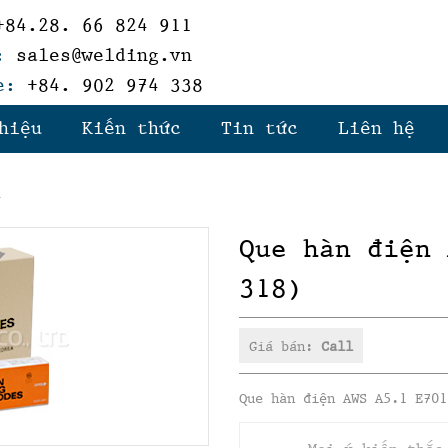
84.28. 66 824 911
:
sales@welding.vn
e:
+84. 902 974 338
hiệu
Kiến thức
Tin tức
Liên hệ
n
Que hàn điện 
318)
Giá bán:
Call
Que hàn điện AWS A5.1 E701