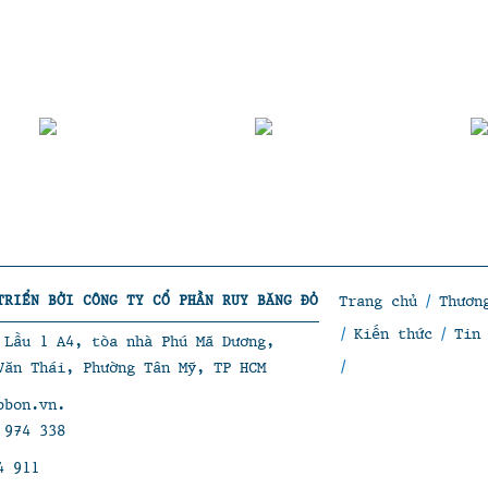
TRIỂN BỞI CÔNG TY CỔ PHẦN RUY BĂNG ĐỎ
Trang chủ
/
Thươn
/
Kiến thức
/
Tin
4 Lầu 1 A4, tòa nhà Phú Mã Dương,
/
Văn Thái, Phường Tân Mỹ, TP HCM
bbon.vn.
 974 338
4 911