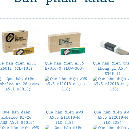
ue hàn điện A5.1
Que hàn điện A5.5
Que hàn điện th
E6011 (CL-101)
E7016-G (LCW-300)
không gỉ A5.4
E347-16
Que hàn điện
Que hàn điện AWS
Que hàn điện AW
Kobelco RB-26
A5.5 E11018-M
A5.5 E12018-M
(AWS A5.1 E6013)
(LC-118)
(LC-128)