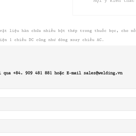
Mọi ý kiến thắc
vật liệu hàn chứa nhiều bột thép trong thuốc bọc, cho nồ
iện 1 chiều DC cũng như dòng xoay chiều AC.
i qua +84. 909 481 881 hoặc E-mail sales@welding.vn